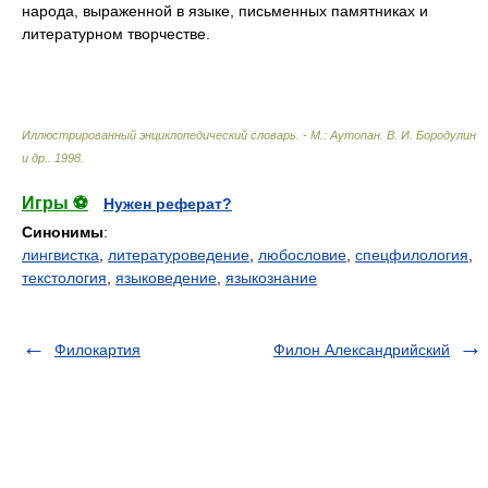
народа, выраженной в языке, письменных памятниках и
литературном творчестве.
Иллюстрированный энциклопедический словарь. - М.: Аутопан
.
В. И. Бородулин
и др.
.
1998
.
Игры ⚽
Нужен реферат?
Синонимы
:
лингвистка
,
литературоведение
,
любословие
,
спецфилология
,
текстология
,
языковедение
,
языкознание
Филокартия
Филон Александрийский