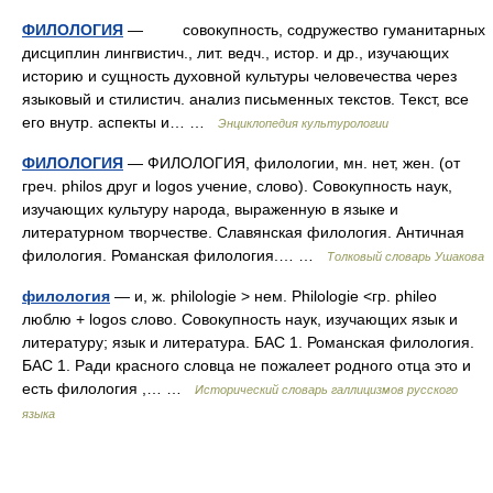
ФИЛОЛОГИЯ
— совокупность, содружество гуманитарных
дисциплин лингвистич., лит. ведч., истор. и др., изучающих
историю и сущность духовной культуры человечества через
языковый и стилистич. анализ письменных текстов. Текст, все
его внутр. аспекты и… …
Энциклопедия культурологии
ФИЛОЛОГИЯ
— ФИЛОЛОГИЯ, филологии, мн. нет, жен. (от
греч. philos друг и logos учение, слово). Совокупность наук,
изучающих культуру народа, выраженную в языке и
литературном творчестве. Славянская филология. Античная
филология. Романская филология.… …
Толковый словарь Ушакова
филология
— и, ж. philologie > нем. Philologie <гр. phileo
люблю + logos слово. Совокупность наук, изучающих язык и
литературу; язык и литература. БАС 1. Романская филология.
БАС 1. Ради красного словца не пожалеет родного отца это и
есть филология ,… …
Исторический словарь галлицизмов русского
языка