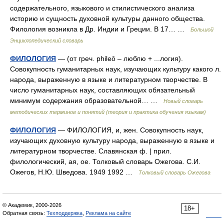
содержательного, языкового и стилистического анализа
историю и сущность духовной культуры данного общества.
Филология возникла в Др. Индии и Греции. В 17… …
Большой
Энциклопедический словарь
ФИЛОЛОГИЯ
— (от греч. phileō – люблю + ...логия).
Совокупность гуманитарных наук, изучающих культуру какого л.
народа, выраженную в языке и литературном творчестве. В
число гуманитарных наук, составляющих обязательный
минимум содержания образовательной… …
Новый словарь
методических терминов и понятий (теория и практика обучения языкам)
ФИЛОЛОГИЯ
— ФИЛОЛОГИЯ, и, жен. Совокупность наук,
изучающих духовную культуру народа, выраженную в языке и
литературном творчестве. Славянская ф. | прил.
филологический, ая, ое. Толковый словарь Ожегова. С.И.
Ожегов, Н.Ю. Шведова. 1949 1992 …
Толковый словарь Ожегова
© Академик, 2000-2026
18+
Обратная связь:
Техподдержка
,
Реклама на сайте